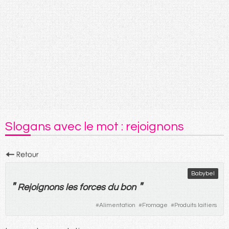
Slogans avec le mot : rejoignons
Babybel
"
"
Rejoignons
les
forces
du
bon
#
Alimentation
#
Fromage
#
Produits laitiers