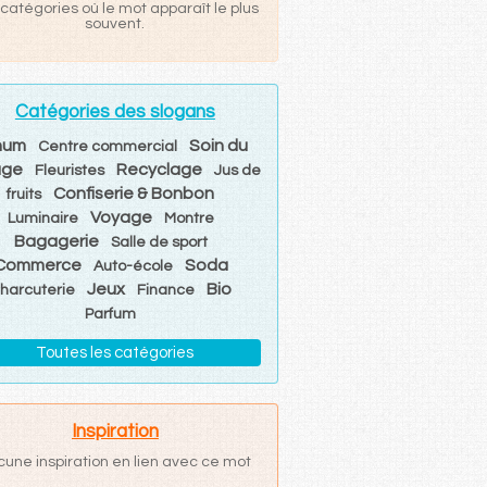
catégories où le mot apparaît le plus
souvent.
Catégories des slogans
hum
Soin du
Centre commercial
age
Recyclage
Fleuristes
Jus de
Confiserie & Bonbon
fruits
Voyage
Luminaire
Montre
Bagagerie
Salle de sport
Commerce
Soda
Auto-école
Jeux
Bio
harcuterie
Finance
Parfum
Toutes les catégories
Inspiration
cune inspiration en lien avec ce mot