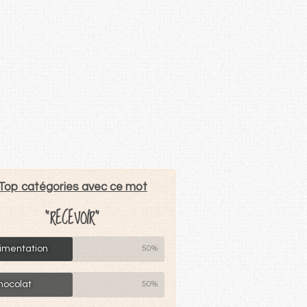
Top catégories avec ce mot
"RECEVOIR"
limentation
50%
hocolat
50%