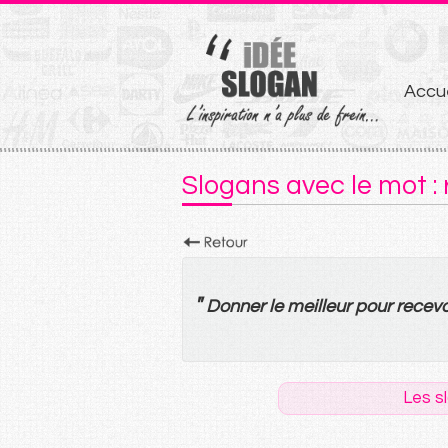
Aller
Accue
au
conten
Slogans avec le mot : 
"
Donner
le
meilleur
pour
recevo
Les s