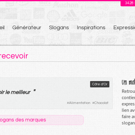
3428
il
Générateur
Slogans
Inspirations
Expressi
u
recevoir
Un mot
Côte d'Or
"
Retrou
ir
le
meilleur
contie
#
Alimentation
#
Chocolat
expres
lien a
faire 
logans des marques
slogan