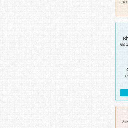
Les 
R
vis
C
Au