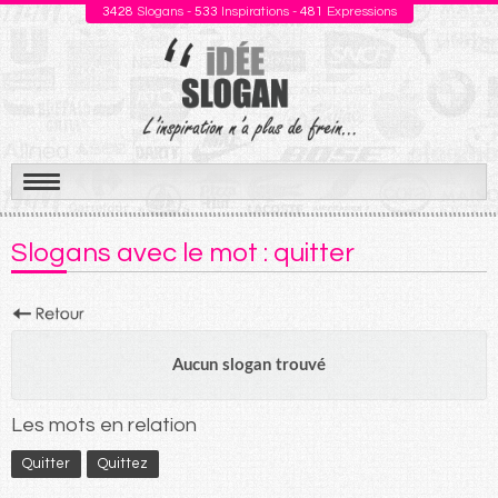
3428
Slogans -
533
Inspirations -
481
Expressions
Aller
au
Slogans avec le mot : quitter
contenu
Aucun slogan trouvé
Les mots en relation
Quitter
Quittez