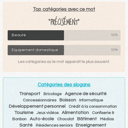
Top catégories avec ce mot
"PRÉCISÉMENT"
Beauté
50%
Equipement domestique
50%
Les catégories où le mot apparaît le plus souvent.
Catégories des slogans
Transport
Agence de sécurité
Bricolage
Boisson
Concessionnaires
Informatique
Développement personnel
Crédit à la consommation
Tourisme
Alimentation
Jeux vidéos
Confiserie &
Auto-école
Bâtiment
Bonbon
Chocolat
Médias
Santé
Enseignement
Résidences seniors