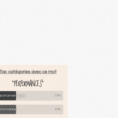
Top catégories avec ce mot
"PERFORMANCES"
lectroménager
33%
utomobile
33%