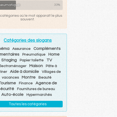
neumatique
33%
catégories où le mot apparaît le plus
souvent.
Catégories des slogans
néma
Compléments
Assurance
imentaires
Home
Pneumatique
Staging
TV
Papier toilette
Maison
Électroménager
Pâte à
Aide à domicile
tiner
Villages de
Montre
vacances
Beauté
Tourisme
Agence de
Finance
sécurité
Fournitures de bureau
Auto-école
Hypermarchés
Toutes les catégories