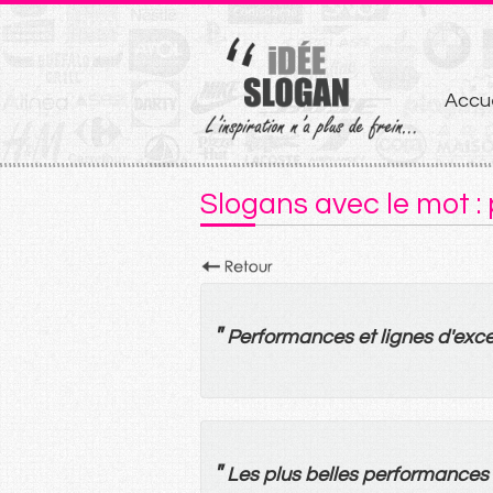
Aller
Accue
au
conten
Slogans avec le mot 
"
Performances
et
lignes
d'
exce
"
Les
plus
belles
performances