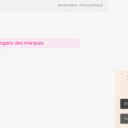
#
Automobile
#
Pneumatique
logans des marques
É
A