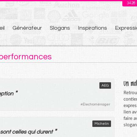
3428
il
Générateur
Slogans
Inspirations
Expressi
u
: performances
Un mot
AEG
"
Retrou
ption
contie
#
Électroménager
expres
lien a
faire 
Michelin
slogan
"
sont
celles
qui
durent