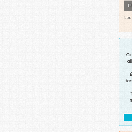
P
Les 
Ci
al
tar