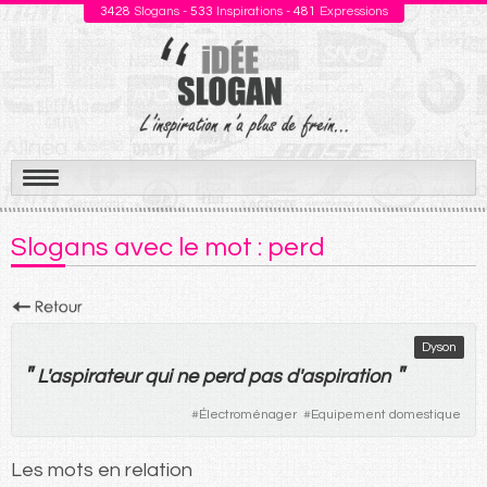
3428
Slogans -
533
Inspirations -
481
Expressions
Aller
au
Slogans avec le mot : perd
contenu
Dyson
"
"
L'
aspirateur
qui
ne
perd
pas
d'
aspiration
#
Électroménager
#
Equipement domestique
Les mots en relation