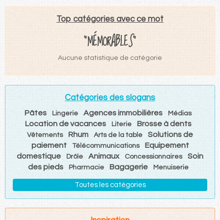
Top catégories avec ce mot
"MÉMORABLES"
Aucune statistique de catégorie
Catégories des slogans
Pâtes
Agences immobilières
Lingerie
Médias
Location de vacances
Brosse à dents
Literie
Rhum
Solutions de
Vêtements
Arts de la table
paiement
Equipement
Télécommunications
domestique
Animaux
Soin
Drôle
Concessionnaires
des pieds
Bagagerie
Pharmacie
Menuiserie
Toutes les catégories