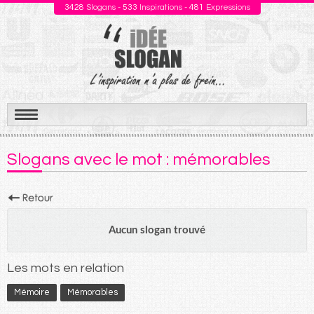
3428
Slogans -
533
Inspirations -
481
Expressions
Aller
au
Slogans avec le mot : mémorables
contenu
Aucun slogan trouvé
Les mots en relation
Mémoire
Mémorables