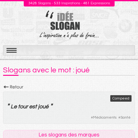
3428
Slogans -
533
Inspirations -
481
Expressions
Aller
au
Slogans avec le mot : joué
contenu
Compeed
"
"
Le
tour
est
joué
#
Médicaments
#
Santé
Les slogans des marques