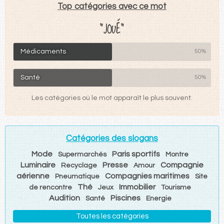
Top catégories avec ce mot
"JOUÉ"
Médicaments
50%
Santé
50%
Les catégories où le mot apparaît le plus souvent.
Catégories des slogans
Mode
Paris sportifs
Supermarchés
Montre
Luminaire
Presse
Compagnie
Recyclage
Amour
aérienne
Compagnies maritimes
Pneumatique
Site
Thé
Immobilier
de rencontre
Jeux
Tourisme
Audition
Piscines
Santé
Energie
Toutes les catégories