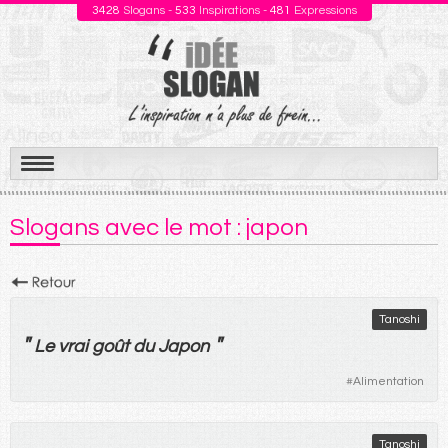
3428
Slogans -
533
Inspirations -
481
Expressions
Aller
au
Slogans avec le mot : japon
contenu
Tanoshi
"
"
Le
vrai
goût
du
Japon
#
Alimentation
Tanoshi