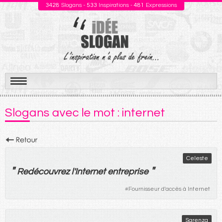
3428
Slogans -
533
Inspirations -
481
Expressions
Aller
au
Slogans avec le mot : internet
contenu
Celeste
"
"
Redécouvrez
l'
Internet
entreprise
#
Fournisseur d'accès à Internet
Sarenza