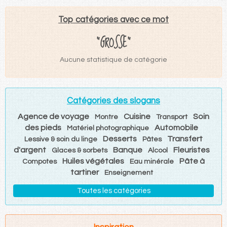
Top catégories avec ce mot
"GROSSE"
Aucune statistique de catégorie
Catégories des slogans
Agence de voyage
Cuisine
Soin
Montre
Transport
des pieds
Automobile
Matériel photographique
Desserts
Transfert
Lessive & soin du linge
Pâtes
d'argent
Banque
Fleuristes
Glaces & sorbets
Alcool
Huiles végétales
Pâte à
Compotes
Eau minérale
tartiner
Enseignement
Toutes les catégories