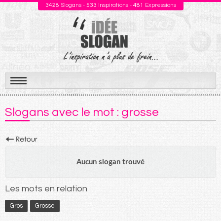
3428
Slogans -
533
Inspirations -
481
Expressions
Aller
au
Slogans avec le mot : grosse
contenu
Aucun slogan trouvé
Les mots en relation
Gros
Grosse