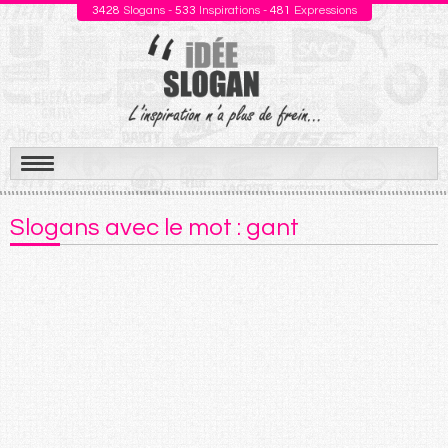
3428
Slogans -
533
Inspirations -
481
Expressions
Aller
au
Slogans avec le mot : gant
contenu