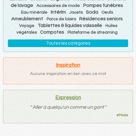
de lavage
Pompes funèbres
Accessoires de mode
Intérim
Soda
Eau minérale
Jouets
Oeufs
Ameublement
Résidences seniors
Parcs de loisirs
Tablettes & liquides vaisselle
Voyage
Huiles
Compotes
végétales
Plateforme de streaming
Toutes les catégories
Inspiration
Aucune inspiration en lien avec ce mot
Expression
"
Aller à quelqu'un comme un gant
"
#
Mode