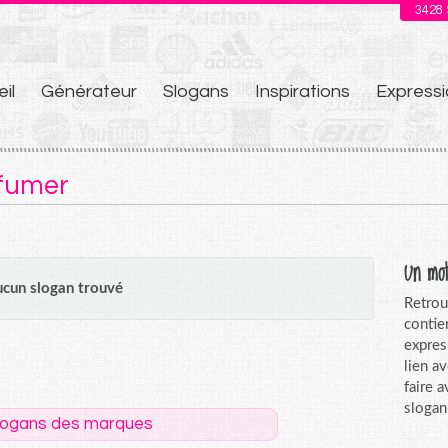
3428
il
Générateur
Slogans
Inspirations
Expressi
u
 fumer
Un mot
cun slogan trouvé
Retrou
contie
expres
lien a
faire 
slogan
logans des marques