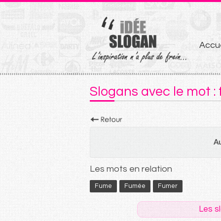
Aller
Accue
au
conten
Slogans avec le mot :
Au
Les mots en relation
Fume
Fumée
Fumer
Les s