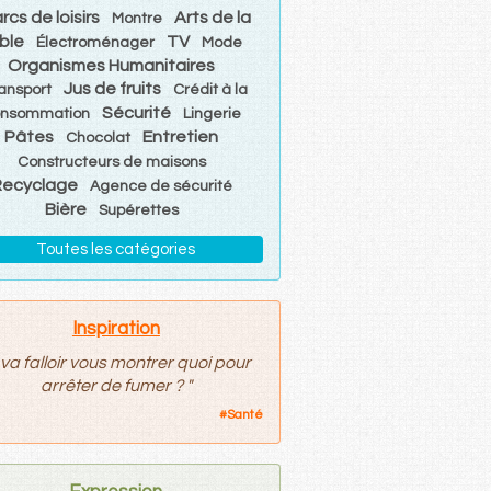
rcs de loisirs
Arts de la
Montre
ble
TV
Électroménager
Mode
Organismes Humanitaires
Jus de fruits
ansport
Crédit à la
Sécurité
onsommation
Lingerie
Pâtes
Entretien
Chocolat
Constructeurs de maisons
Recyclage
Agence de sécurité
Bière
Supérettes
Toutes les catégories
Inspiration
l va falloir vous montrer quoi pour
arrêter de fumer ?
"
#
Santé