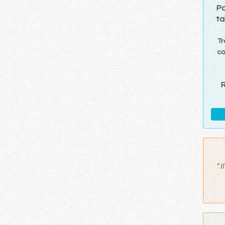
Pa
ta
Tr
c
"
I