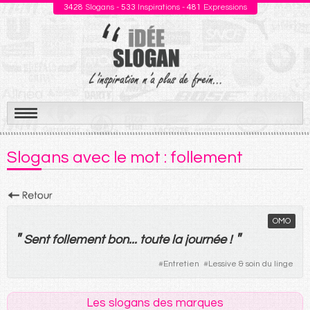
3428
Slogans -
533
Inspirations -
481
Expressions
Aller
au
Slogans avec le mot : follement
contenu
OMO
"
"
Sent
follement
bon
...
toute
la
journée
!
#
Entretien
#
Lessive & soin du linge
Les slogans des marques