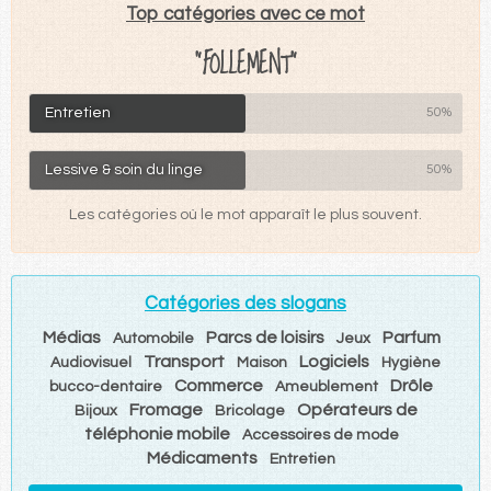
Top catégories avec ce mot
"FOLLEMENT"
Entretien
50%
Lessive & soin du linge
50%
Les catégories où le mot apparaît le plus souvent.
Catégories des slogans
Médias
Parcs de loisirs
Parfum
Automobile
Jeux
Transport
Logiciels
Audiovisuel
Maison
Hygiène
Commerce
Drôle
bucco-dentaire
Ameublement
Fromage
Opérateurs de
Bijoux
Bricolage
téléphonie mobile
Accessoires de mode
Médicaments
Entretien