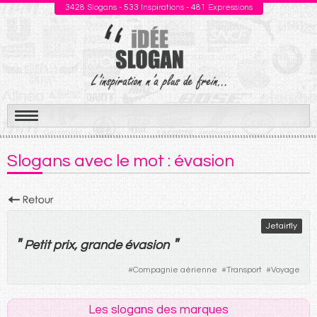
3428
Slogans -
533
Inspirations -
481
Expressions
Aller
au
Slogans avec le mot : évasion
contenu
Jetairfly
"
"
Petit
prix
,
grande
évasion
#
Compagnie aérienne
#
Transport
#
Voyage
Les slogans des marques