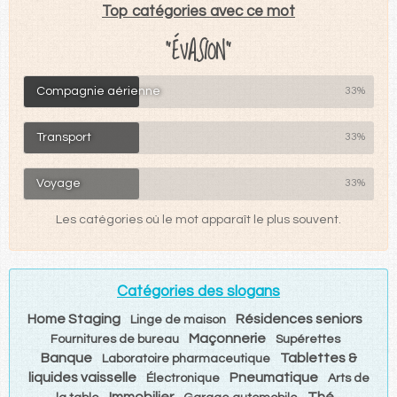
Top catégories avec ce mot
"ÉVASION"
Compagnie aérienne
33%
Transport
33%
Voyage
33%
Les catégories où le mot apparaît le plus souvent.
Catégories des slogans
Home Staging
Résidences seniors
Linge de maison
Maçonnerie
Fournitures de bureau
Supérettes
Banque
Tablettes &
Laboratoire pharmaceutique
liquides vaisselle
Pneumatique
Électronique
Arts de
Immobilier
Thé