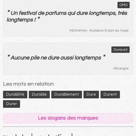
OMO
"
Un
festival
de
parfums
qui
dure
longtemps
,
très
"
longtemps
!
#
Entretien
#
Lessive & soin du linge
Duracell
"
"
Aucune
pile
ne
dure
aussi
longtemps
#
Energie
Les mots en relation
Durabilité
Durable
Durablement
Dure
Durent
Durer
Les slogans des marques