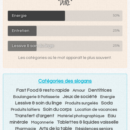
"DURE"
Energie
50%
Entretien
25%
Lessive & soin du linge
25%
Les catégories où le mot apparaît le plus souvent.
Catégories des slogans
Fast Food & resto rapide
Dentifrices
Amour
Jeux de société
Boulangerie & Patisserie
Energie
Lessive & soin du linge
Soda
Produits surgelés
Soin du corps
Produits laitiers
Location de vacances
Transfert d'argent
Eau
Matériel photographique
minérale
Tablettes & liquides vaisselle
Maçonnerie
Arts de la table
Pharmacie
Résidences seniors