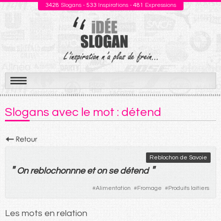
3428
Slogans -
533
Inspirations -
481
Expressions
Aller
au
Slogans avec le mot : détend
contenu
Reblochon de Savoie
"
"
On
reblochonnne
et
on
se
détend
#
Alimentation
#
Fromage
#
Produits laitiers
Les mots en relation