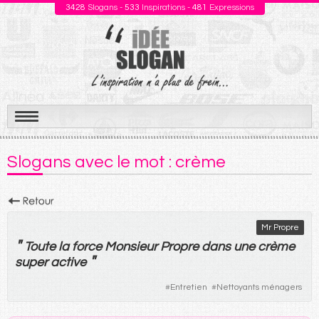
3428
Slogans -
533
Inspirations -
481
Expressions
Aller
au
Slogans avec le mot : crème
contenu
Mr Propre
"
Toute
la
force
Monsieur
Propre
dans
une
crème
"
super
active
#
Entretien
#
Nettoyants ménagers