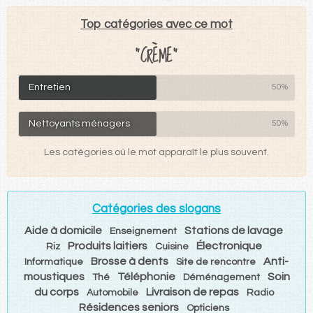
Top catégories avec ce mot
"CRÈME"
Entretien
50%
Nettoyants ménagers
50%
Les catégories où le mot apparaît le plus souvent.
Catégories des slogans
Aide à domicile
Stations de lavage
Enseignement
Produits laitiers
Électronique
Riz
Cuisine
Brosse à dents
Anti-
Informatique
Site de rencontre
moustiques
Téléphonie
Soin
Thé
Déménagement
du corps
Livraison de repas
Automobile
Radio
Résidences seniors
Opticiens