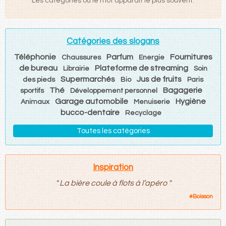
Les catégories où le mot apparaît le plus souvent.
Catégories des slogans
Téléphonie
Parfum
Fournitures
Chaussures
Energie
de bureau
Plateforme de streaming
Librairie
Soin
Supermarchés
Jus de fruits
des pieds
Bio
Paris
Thé
Bagagerie
sportifs
Développement personnel
Garage automobile
Hygiène
Animaux
Menuiserie
bucco-dentaire
Recyclage
Toutes les catégories
Inspiration
"
La bière coule à flots à l’apéro
"
#
Boisson