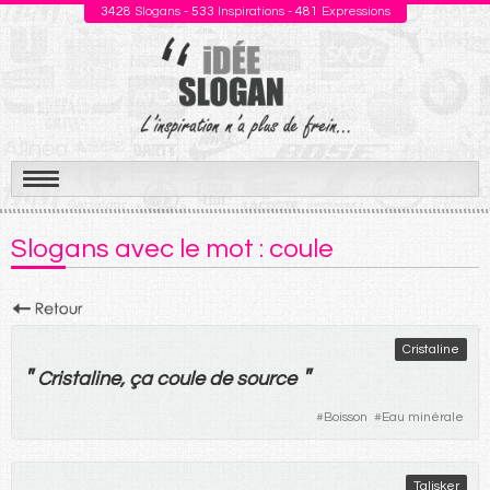
3428
Slogans -
533
Inspirations -
481
Expressions
Aller
au
Slogans avec le mot : coule
contenu
Cristaline
"
"
Cristaline,
ça
coule
de
source
#
Boisson
#
Eau minérale
Talisker