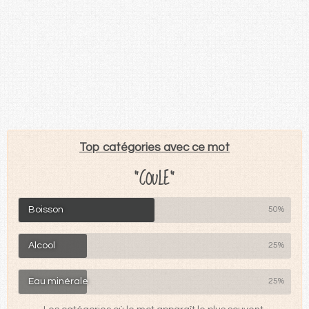
Top catégories avec ce mot
"COULE"
Boisson
50%
Alcool
25%
Eau minérale
25%