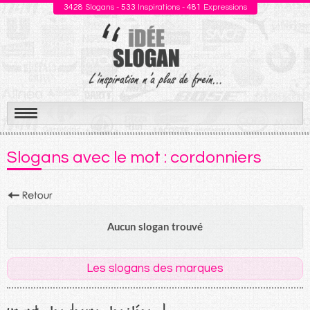
3428
Slogans -
533
Inspirations -
481
Expressions
Aller
au
Slogans avec le mot : cordonniers
contenu
Aucun slogan trouvé
Les slogans des marques