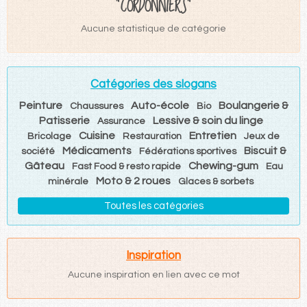
"CORDONNIERS"
Aucune statistique de catégorie
Catégories des slogans
Peinture
Auto-école
Boulangerie &
Chaussures
Bio
Patisserie
Lessive & soin du linge
Assurance
Cuisine
Entretien
Bricolage
Restauration
Jeux de
Médicaments
Biscuit &
société
Fédérations sportives
Gâteau
Chewing-gum
Fast Food & resto rapide
Eau
Moto & 2 roues
minérale
Glaces & sorbets
Toutes les catégories
Inspiration
Aucune inspiration en lien avec ce mot