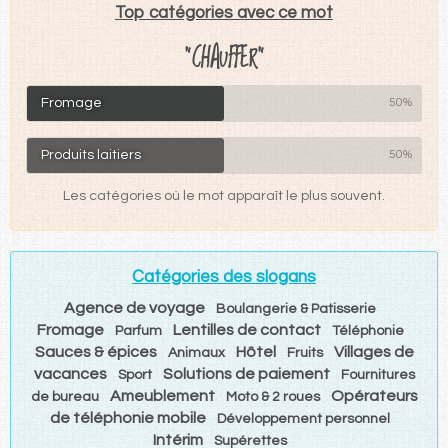
Top catégories avec ce mot
"CHAUFFER"
Fromage
50%
Produits laitiers
50%
Les catégories où le mot apparaît le plus souvent.
Catégories des slogans
Agence de voyage
Boulangerie & Patisserie
Fromage
Lentilles de contact
Parfum
Téléphonie
Sauces & épices
Hôtel
Villages de
Animaux
Fruits
vacances
Solutions de paiement
Sport
Fournitures
Ameublement
Opérateurs
de bureau
Moto & 2 roues
de téléphonie mobile
Développement personnel
Intérim
Supérettes