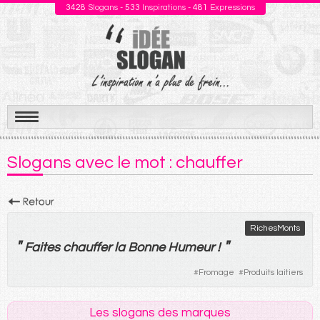
3428
Slogans -
533
Inspirations -
481
Expressions
Aller
au
Slogans avec le mot : chauffer
contenu
RichesMonts
"
"
Faites
chauffer
la
Bonne
Humeur
!
#
Fromage
#
Produits laitiers
Les slogans des marques