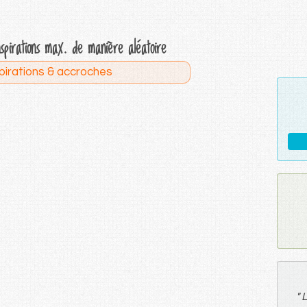
nspirations max. de manière aléatoire
pirations & accroches
"
L