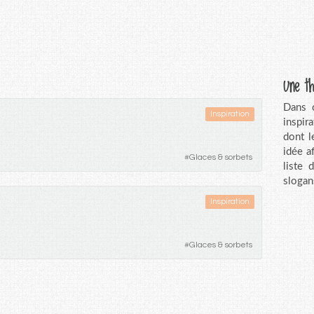
Une th
Dans c
Inspiration
inspir
dont l
idée a
#
Glaces & sorbets
liste 
slogan
Inspiration
#
Glaces & sorbets