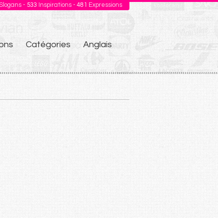
Slogans -
533
Inspirations -
481
Expressions
ons
Catégories
Anglais