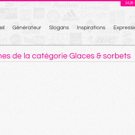
3428
il
Générateur
Slogans
Inspirations
Expressi
u
hes de la catégorie Glaces & sorbets