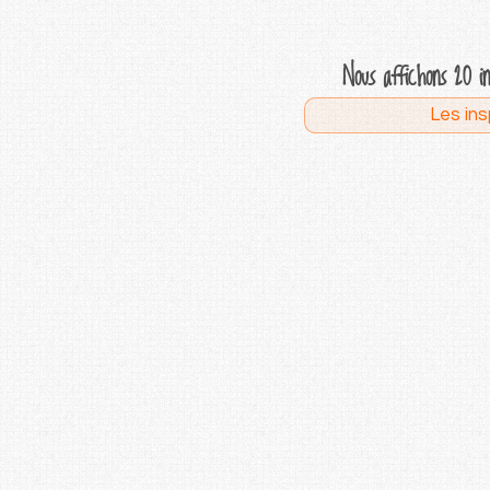
Nous affichons 20 i
Les ins