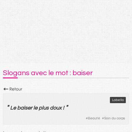
Slogans avec le mot : baiser
Labello
"
"
Le
baiser
le
plus
doux
!
#
Beauté
#
Soin du corps