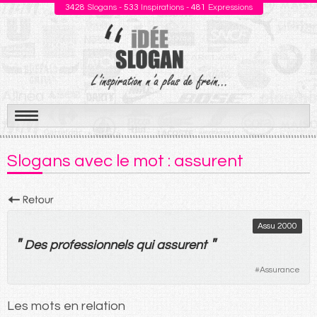
3428
Slogans -
533
Inspirations -
481
Expressions
Aller
au
Slogans avec le mot : assurent
contenu
Assu 2000
"
"
Des
professionnels
qui
assurent
#
Assurance
Les mots en relation