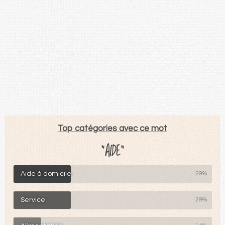
Top catégories avec ce mot
"AIDE"
Aide à domicile
29%
Service
29%