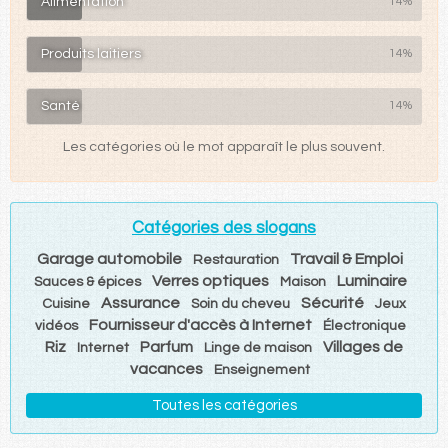
Alimentation
14%
Produits laitiers
14%
Santé
14%
Les catégories où le mot apparaît le plus souvent.
Catégories des slogans
Garage automobile
Travail & Emploi
Restauration
Verres optiques
Luminaire
Sauces & épices
Maison
Assurance
Sécurité
Cuisine
Soin du cheveu
Jeux
Fournisseur d'accès à Internet
vidéos
Électronique
Riz
Parfum
Villages de
Internet
Linge de maison
vacances
Enseignement
Toutes les catégories