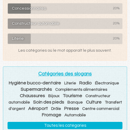
Concessionnaires
20%
Constructeur automobile
20%
Literie
20%
Les catégories où le mot apparaît le plus souvent.
Catégories des slogans
Hygiène bucco-dentaire
Radio
Literie
Électronique
Supermarchés
Compléments alimentaires
Chaussures
Tourisme
Bijoux
Constructeur
Soin des pieds
Culture
automobile
Banque
Transfert
Aéroport
Presse
d'argent
Drôle
Centre commercial
Fromage
Automobile
Toutes les catégories