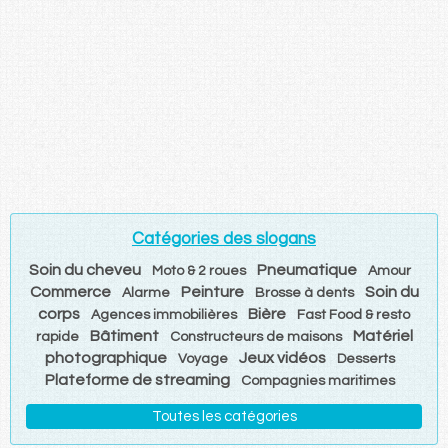
Catégories des slogans
Soin du cheveu
Pneumatique
Moto & 2 roues
Amour
Commerce
Peinture
Soin du
Alarme
Brosse à dents
corps
Bière
Agences immobilières
Fast Food & resto
Bâtiment
Matériel
rapide
Constructeurs de maisons
photographique
Jeux vidéos
Voyage
Desserts
Plateforme de streaming
Compagnies maritimes
Toutes les catégories