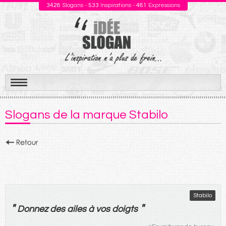
3428
Slogans -
533
Inspirations -
481
Expressions
Aller
au
Slogans de la marque Stabilo
contenu
Stabilo
"
"
Donnez
des
ailes
à
vos
doigts