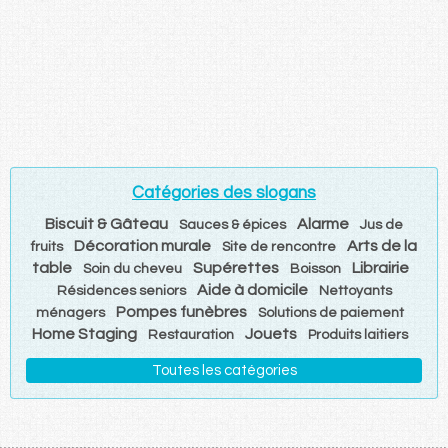
Catégories des slogans
Biscuit & Gâteau
Alarme
Sauces & épices
Jus de
Décoration murale
Arts de la
fruits
Site de rencontre
table
Supérettes
Librairie
Soin du cheveu
Boisson
Aide à domicile
Résidences seniors
Nettoyants
Pompes funèbres
ménagers
Solutions de paiement
Home Staging
Jouets
Restauration
Produits laitiers
Toutes les catégories