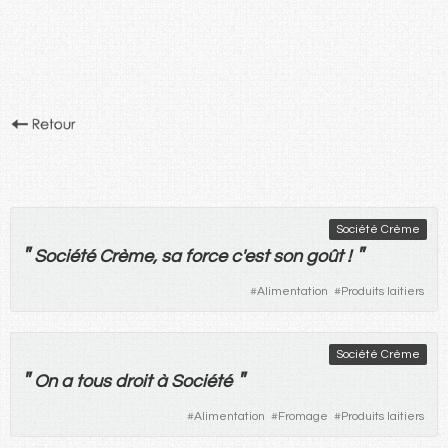
Société Crème
"
"
Société Crème,
sa
force
c'
est
son
goût
!
#
Alimentation
#
Produits laitiers
Société Crème
"
"
On
a
tous
droit
à Société
#
Alimentation
#
Fromage
#
Produits laitiers