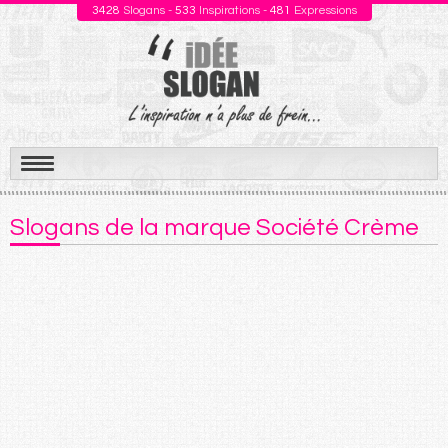
3428
Slogans -
533
Inspirations -
481
Expressions
Aller
au
Slogans de la marque Société Crème
contenu