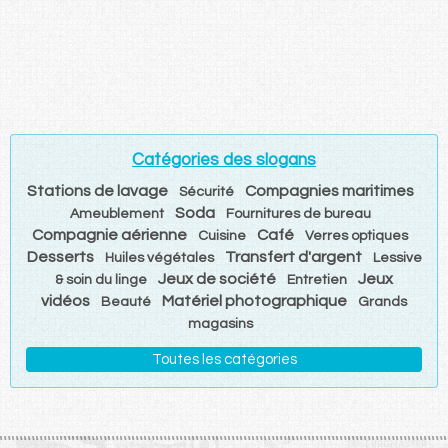
Catégories des slogans
Stations de lavage
Compagnies maritimes
Sécurité
Soda
Ameublement
Fournitures de bureau
Compagnie aérienne
Café
Cuisine
Verres optiques
Desserts
Transfert d'argent
Huiles végétales
Lessive
Jeux de société
Jeux
& soin du linge
Entretien
vidéos
Matériel photographique
Beauté
Grands
magasins
Toutes les catégories