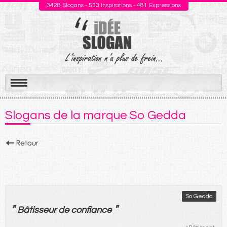
3428
Slogans -
533
Inspirations -
481
Expressions
Aller
au
Slogans de la marque So Gedda
contenu
So Gedda
"
"
Bâtisseur
de
confiance