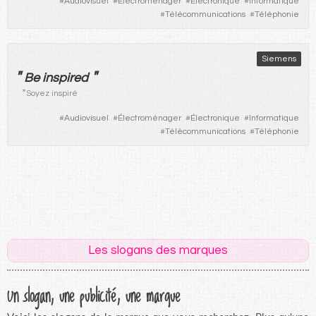
#
Audiovisuel
#
Électroménager
#
Électronique
#
Informatique
#
Télécommunications
#
Téléphonie
Siemens
"
"
Be inspired
*
Soyez inspiré
#
Audiovisuel
#
Électroménager
#
Électronique
#
Informatique
#
Télécommunications
#
Téléphonie
Les slogans des marques
Un slogan, une publicité, une marque