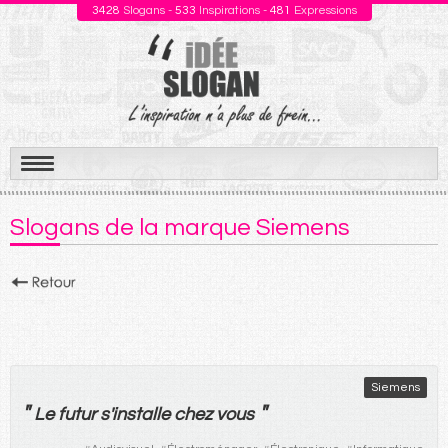
3428
Slogans -
533
Inspirations -
481
Expressions
Aller
au
Slogans de la marque Siemens
contenu
Siemens
"
"
Le
futur
s'
installe
chez
vous