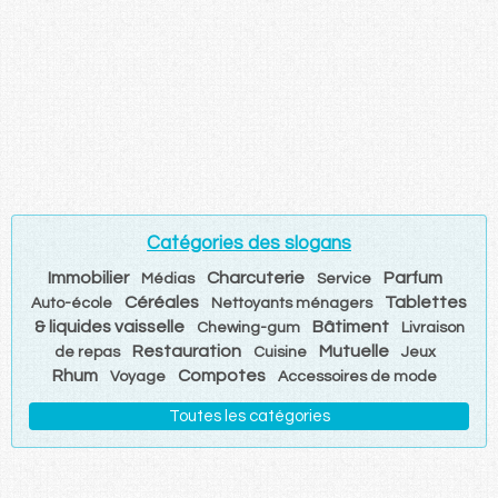
Catégories des slogans
Immobilier
Charcuterie
Parfum
Médias
Service
Céréales
Tablettes
Auto-école
Nettoyants ménagers
& liquides vaisselle
Bâtiment
Chewing-gum
Livraison
Restauration
Mutuelle
de repas
Cuisine
Jeux
Rhum
Compotes
Voyage
Accessoires de mode
Toutes les catégories