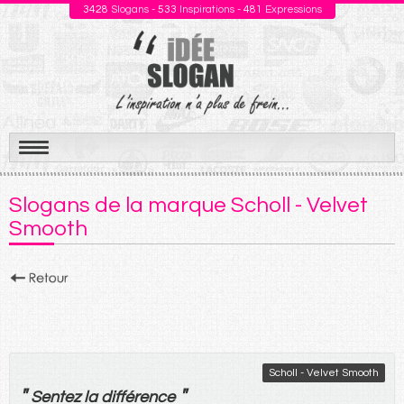
3428
Slogans -
533
Inspirations -
481
Expressions
Aller
au
Slogans de la marque Scholl - Velvet
contenu
Smooth
Scholl - Velvet Smooth
"
"
Sentez
la
différence