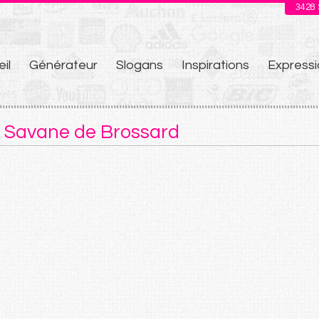
3428
il
Générateur
Slogans
Inspirations
Expressi
u
 Savane de Brossard