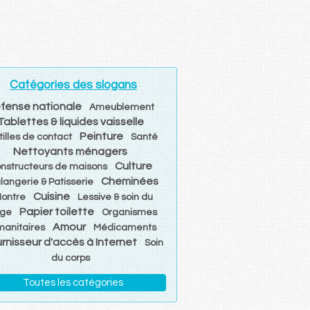
Catégories des slogans
fense nationale
Ameublement
Tablettes & liquides vaisselle
Peinture
tilles de contact
Santé
Nettoyants ménagers
Culture
nstructeurs de maisons
Cheminées
langerie & Patisserie
Cuisine
ontre
Lessive & soin du
Papier toilette
nge
Organismes
Amour
anitaires
Médicaments
rnisseur d'accès à Internet
Soin
du corps
Toutes les catégories