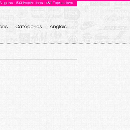
Slogans -
533
Inspirations -
481
Expressions
ons
Catégories
Anglais