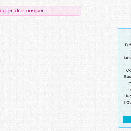
logans des marques
Dé
Len
Co
Bou
M
li
Hum
Fou