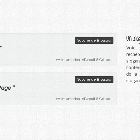
Un slo
Savane de Brossard
"
Voici
recher
#
Alimentation
#
Biscuit & Gâteau
sloga
confèr
de la
Savane de Brossard
slogan
"
tage
#
Alimentation
#
Biscuit & Gâteau