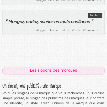
#
Hygiène bucco-dentaire
#
Santé
#
Soin du corps
Polident
"
"
Mangez
,
parlez
,
souriez
en
toute
confiance
#
Hygiène bucco-dentaire
#
Santé
#
Soin du corps
Les slogans des marques
Un slogan, une publicité, une marque
Voici les slogans de la marque que vous recherchez. Plus qu'une
simple phrase, le slogan des publicités des marques leur confère
une identité, un style. C'est l'univers de la marque que vous