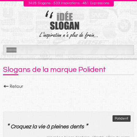
3428
Slogans -
533
Inspirations -
481
Expressions
Aller
au
Slogans de la marque Polident
contenu
Polident
"
"
Croquez
la
vie
à
pleines
dents