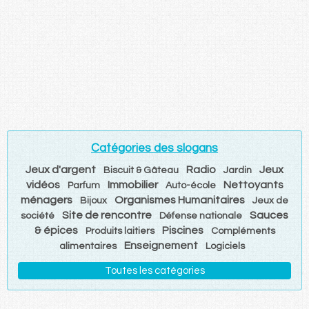
Catégories des slogans
Jeux d'argent
Radio
Jeux
Biscuit & Gâteau
Jardin
vidéos
Immobilier
Nettoyants
Parfum
Auto-école
ménagers
Organismes Humanitaires
Bijoux
Jeux de
Site de rencontre
Sauces
société
Défense nationale
& épices
Piscines
Produits laitiers
Compléments
Enseignement
alimentaires
Logiciels
Toutes les catégories