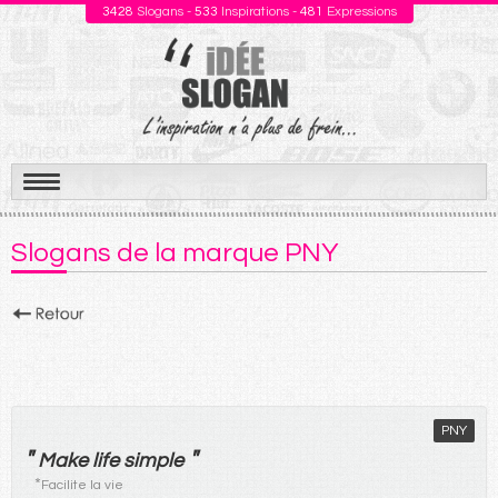
3428
Slogans -
533
Inspirations -
481
Expressions
Aller
au
Slogans de la marque PNY
contenu
PNY
"
"
Make life simple
*
Facilite la vie