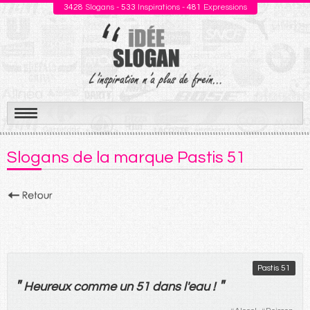
3428
Slogans -
533
Inspirations -
481
Expressions
Aller
au
Slogans de la marque Pastis 51
contenu
Pastis 51
"
"
Heureux
comme
un
51
dans
l'eau !