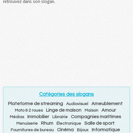
retrouvez dans son slogan.
Catégories des slogans
Plateforme de streaming
Ameublement
Audiovisuel
Linge de maison
Amour
Moto & 2 roues
Maison
Immobilier
Compagnies maritimes
Médias
Librairie
Rhum
Salle de sport
Menuiserie
Électronique
Cinéma
Informatique
Fournitures de bureau
Bijoux