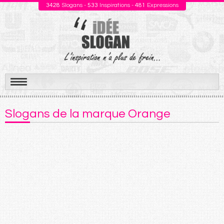
3428
Slogans -
533
Inspirations -
481
Expressions
Aller
au
Slogans de la marque Orange
contenu