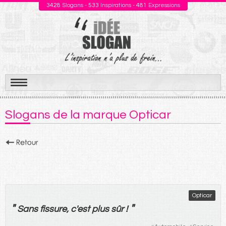
3428
Slogans -
533
Inspirations -
481
Expressions
Aller
au
Slogans de la marque Opticar
contenu
Opticar
"
"
Sans
fissure
, c'
est
plus
sûr
!