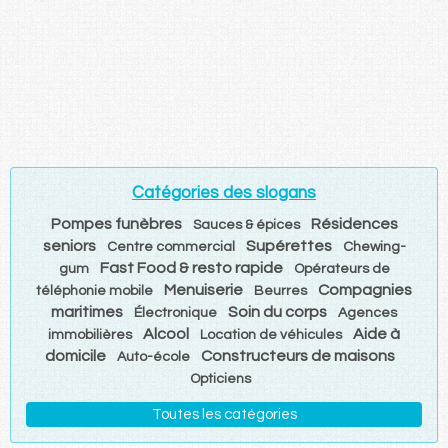
Catégories des slogans
Pompes funèbres
Résidences
Sauces & épices
seniors
Supérettes
Centre commercial
Chewing-
Fast Food & resto rapide
gum
Opérateurs de
Menuiserie
Compagnies
téléphonie mobile
Beurres
maritimes
Soin du corps
Électronique
Agences
Alcool
Aide à
immobilières
Location de véhicules
domicile
Constructeurs de maisons
Auto-école
Opticiens
Toutes les catégories