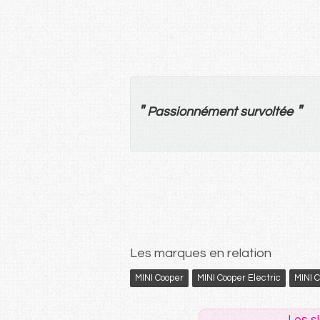
"
"
Passionnément
survoltée
Les marques en relation
MINI Cooper
MINI Cooper Electric
MINI 
Les s