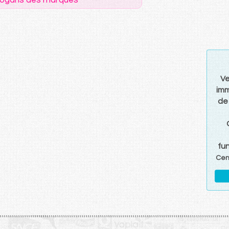
Ve
imm
de
fu
Cen