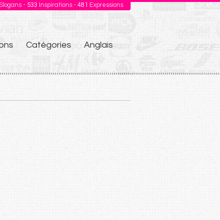
Slogans -
533
Inspirations -
481
Expressions
ons
Catégories
Anglais