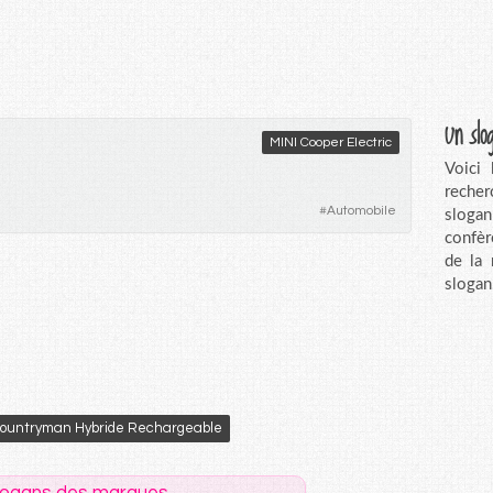
Un slo
MINI Cooper Electric
Voici
recher
#
Automobile
sloga
confèr
de la
slogan
Countryman Hybride Rechargeable
logans des marques