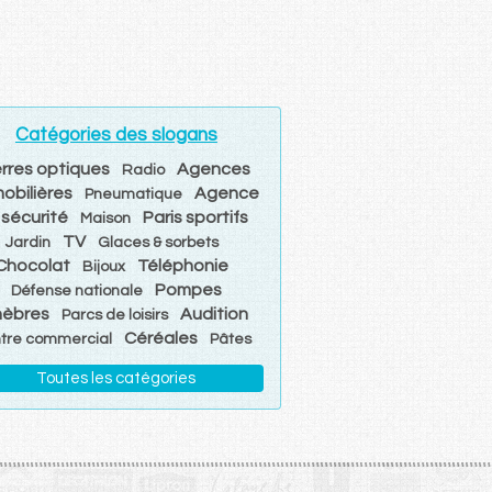
Catégories des slogans
rres optiques
Agences
Radio
obilières
Agence
Pneumatique
 sécurité
Paris sportifs
Maison
TV
Jardin
Glaces & sorbets
Chocolat
Téléphonie
Bijoux
Pompes
Défense nationale
nèbres
Audition
Parcs de loisirs
Céréales
tre commercial
Pâtes
Toutes les catégories