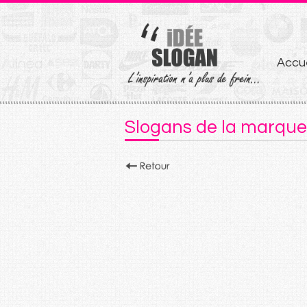
Aller
Accue
au
conten
Slogans de la marqu