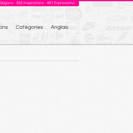
Slogans -
533
Inspirations -
481
Expressions
ons
Catégories
Anglais