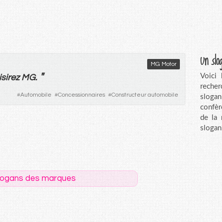
Un slo
MG Motor
"
Voici
sirez
MG.
recher
#
Automobile
#
Concessionnaires
#
Constructeur automobile
sloga
confèr
de la
slogan
logans des marques