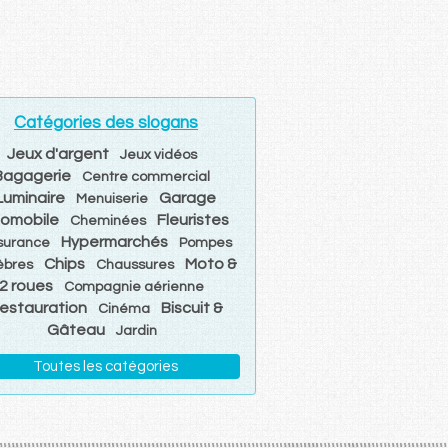
Catégories des slogans
Jeux d'argent
Jeux vidéos
Bagagerie
Centre commercial
Luminaire
Garage
Menuiserie
omobile
Fleuristes
Cheminées
Hypermarchés
surance
Pompes
Chips
Moto &
èbres
Chaussures
2 roues
Compagnie aérienne
estauration
Biscuit &
Cinéma
Gâteau
Jardin
Toutes les catégories