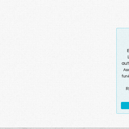
aut
As
fun
R