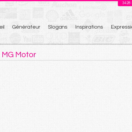
3428
il
Générateur
Slogans
Inspirations
Expressi
u
e MG Motor