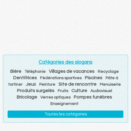
Catégories des slogans
Bière
Villages de vacances
Téléphonie
Recyclage
Dentifrices
Piscines
Fédérations sportives
Pâte à
Jeux
Site de rencontre
tartiner
Peinture
Menuiserie
Produits surgelés
Culture
Fruits
Audiovisuel
Bricolage
Pompes funèbres
Verres optiques
Enseignement
Toutes les catégories