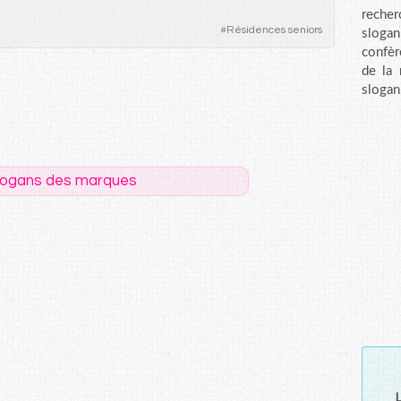
recher
#
Résidences seniors
sloga
confèr
de la
slogan
logans des marques