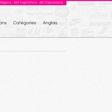
Slogans -
533
Inspirations -
481
Expressions
ons
Catégories
Anglais