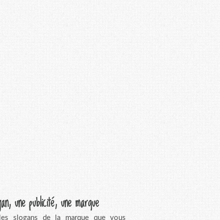
gan, une publicité, une marque
 les slogans de la marque que vous