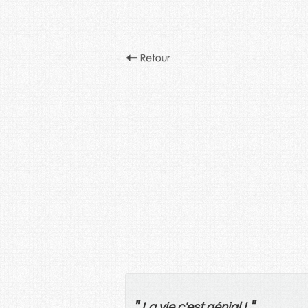
"
"
La
vie
c'
est
génial
!