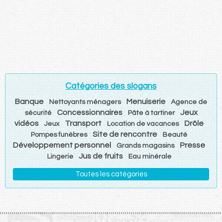
Catégories des slogans
Banque
Menuiserie
Nettoyants ménagers
Agence de
Concessionnaires
Jeux
sécurité
Pâte à tartiner
vidéos
Transport
Drôle
Jeux
Location de vacances
Site de rencontre
Pompes funèbres
Beauté
Développement personnel
Presse
Grands magasins
Jus de fruits
Lingerie
Eau minérale
Toutes les catégories