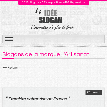
3428
Slogans -
533
Inspirations -
481
Expressions
Aller
au
Slogans de la marque L'Artisanat
contenu
L'Artisanat
"
"
Première
entreprise
de
France