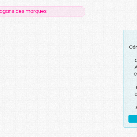
logans des marques
Cér
A
C