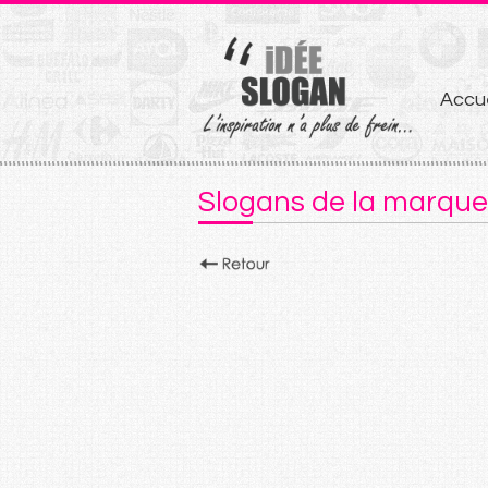
Aller
Accue
au
conten
Slogans de la marqu