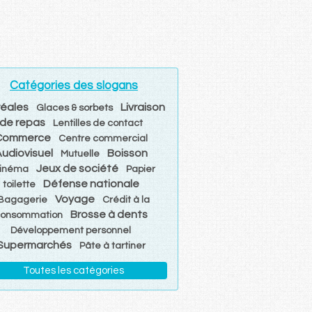
Catégories des slogans
éales
Livraison
Glaces & sorbets
de repas
Lentilles de contact
Commerce
Centre commercial
udiovisuel
Boisson
Mutuelle
Jeux de société
inéma
Papier
Défense nationale
toilette
Voyage
Bagagerie
Crédit à la
Brosse à dents
consommation
Développement personnel
Supermarchés
Pâte à tartiner
Toutes les catégories