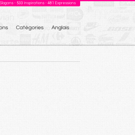
Slogans -
533
Inspirations -
481
Expressions
ons
Catégories
Anglais