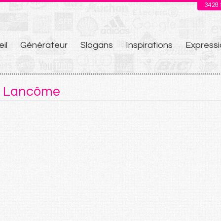
3428
il
Générateur
Slogans
Inspirations
Expressi
u
e Lancôme