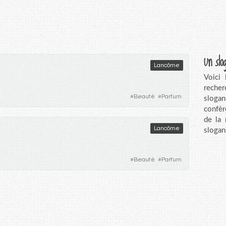
Un slo
Lancôme
Voici
recher
#
Beauté
#
Parfum
sloga
confèr
de la
Lancôme
slogan
#
Beauté
#
Parfum