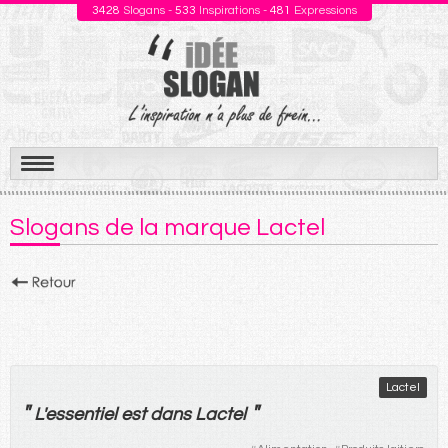
3428
Slogans -
533
Inspirations -
481
Expressions
Aller
au
Slogans de la marque Lactel
contenu
Lactel
"
"
L'
essentiel
est
dans
Lactel