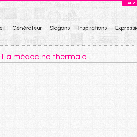
3428
il
Générateur
Slogans
Inspirations
Expressi
u
e La médecine thermale