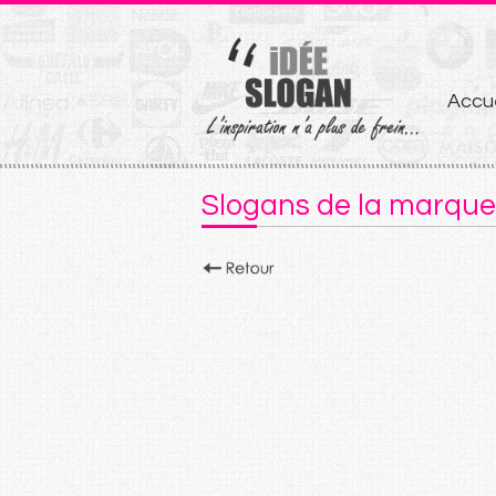
Aller
Accue
au
conten
Slogans de la marqu