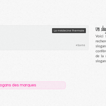
Un slo
La médecine thermale
Voici
recher
#
Santé
sloga
confèr
de la
slogan
logans des marques