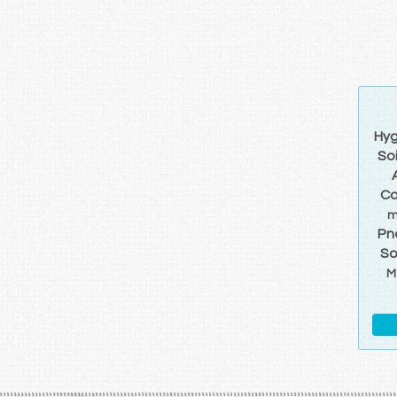
Hyg
So
Co
m
Pn
So
M