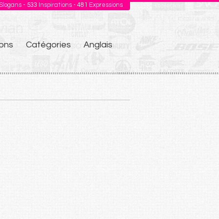
Slogans -
533
Inspirations -
481
Expressions
ons
Catégories
Anglais