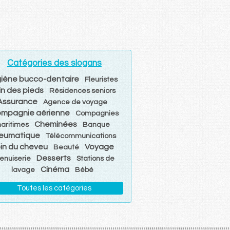
Catégories des slogans
iène bucco-dentaire
Fleuristes
in des pieds
Résidences seniors
Assurance
Agence de voyage
mpagnie aérienne
Compagnies
Cheminées
aritimes
Banque
eumatique
Télécommunications
in du cheveu
Voyage
Beauté
Desserts
enuiserie
Stations de
Cinéma
lavage
Bébé
Toutes les catégories