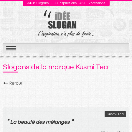
3428
Slogans -
533
Inspirations -
481
Expressions
Aller
au
Slogans de la marque Kusmi Tea
contenu
Kusmi Tea
"
"
La
beauté
des
mélanges