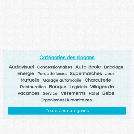
Catégories des slogans
Audiovisuel
Auto-école
Concessionnaires
Bricolage
Energie
Supermarchés
Parcs de loisirs
Jeux
Mutuelle
Charcuterie
Garage automobile
Banque
Villages de
Restauration
Logiciels
vacances
Vêtements
Bébé
Service
Hôtel
Organismes Humanitaires
Toutes les catégories