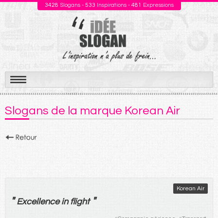
3428
Slogans -
533
Inspirations -
481
Expressions
Aller
au
Slogans de la marque Korean Air
contenu
Korean Air
"
"
Excellence in flight