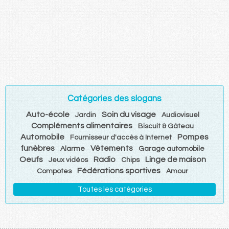
Catégories des slogans
Auto-école
Soin du visage
Jardin
Audiovisuel
Compléments alimentaires
Biscuit & Gâteau
Automobile
Pompes
Fournisseur d'accès à Internet
funèbres
Vêtements
Alarme
Garage automobile
Oeufs
Radio
Linge de maison
Jeux vidéos
Chips
Fédérations sportives
Compotes
Amour
Toutes les catégories