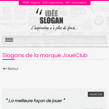
3428
Slogans -
533
Inspirations -
481
Expressions
Aller
au
Slogans de la marque JouéClub
contenu
JouéClub
"
"
La
meilleure
façon
de
jouer