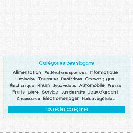
Catégories des slogans
Alimentation
Informatique
Fédérations sportives
Tourisme
Chewing-gum
Luminaire
Dentifrices
Rhum
Automobile
Électronique
Jeux vidéos
Presse
Fruits
Service
Jeux d'argent
Bière
Jus de fruits
Électroménager
Chaussures
Huiles végétales
Toutes les catégories